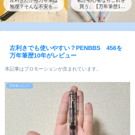
左利きだから万年筆は
私が初心者ならこれを
無理？そんな不安を解
買う。【万年筆歴10
消する初心者が万年筆
年 左利きのおすす
デビューするまでの7
め 3選】
つの話。
左利きでも使いやすい？PENBBS 456を
万年筆歴10年がレビュー
本記事はプロモーションが含まれています。
万年筆レビュー