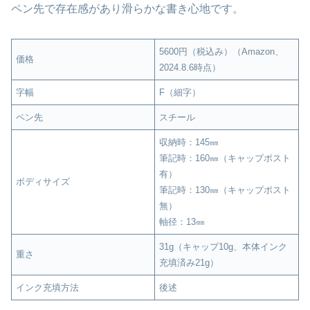
ペン先で存在感があり滑らかな書き心地です。
5600円（税込み）（Amazon、
価格
2024.8.6時点）
字幅
F（細字）
ペン先
スチール
収納時：145㎜
筆記時：160㎜（キャップポスト
有）
ボディサイズ
筆記時：130㎜（キャップポスト
無）
軸径：13㎜
31g（キャップ10g、本体インク
重さ
充填済み21g）
インク充填方法
後述