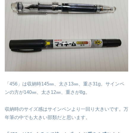
「456」は収納時145㎜、太さ13㎜、重さ31g。サインペ
ンの方が140㎜、太さ12㎜、重さが8g。
収納時のサイズ感はサインペンより一回り大きいです。万
年筆の中でも大きい部類だと思います。