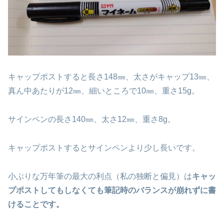
キャップポストすると長さ148㎜、太さがキャップ13㎜、
真ん中あたりが12㎜、細いところで10㎜、重さ15g。
サインペンの長さ140㎜、太さ12㎜、重さ8g。
キャップポストするとサインペンより少し長いです。
小ぶりな万年筆の最大の利点（私の独断と偏見）は
キャッ
プポストしてもしなくても筆記時のバランスが崩れずに書
けることです。