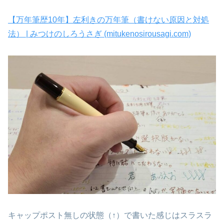
【万年筆歴10年】左利きの万年筆（書けない原因と対処
法） | みつけのしろうさぎ (mitukenosirousagi.com)
キャップポスト無しの状態（↑）で書いた感じはスラスラ