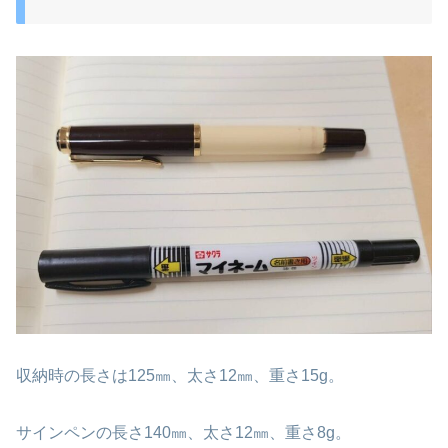
収納時の長さは125㎜、太さ12㎜、重さ15g。
サインペンの長さ140㎜、太さ12㎜、重さ8g。