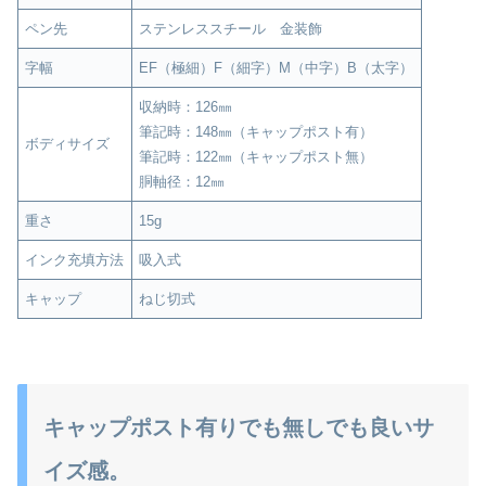
ペン先
ステンレススチール 金装飾
字幅
EF（極細）F（細字）M（中字）B（太字）
収納時：126㎜
筆記時：148㎜（キャップポスト有）
ボディサイズ
筆記時：122㎜（キャップポスト無）
胴軸径：12㎜
重さ
15g
インク充填方法
吸入式
キャップ
ねじ切式
キャップポスト有りでも無しでも良いサ
イズ感。