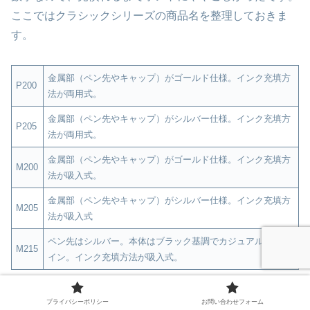
ここではクラシックシリーズの商品名を整理しておきま
す。
金属部（ペン先やキャップ）がゴールド仕様。インク充填方
P200
法が両用式。
金属部（ペン先やキャップ）がシルバー仕様。インク充填方
P205
法が両用式。
金属部（ペン先やキャップ）がゴールド仕様。インク充填方
M200
法が吸入式。
金属部（ペン先やキャップ）がシルバー仕様。インク充填方
M205
法が吸入式
ペン先はシルバー。本体はブラック基調でカジュアルなデザ
M215
イン。インク充填方法が吸入式。
他のシリーズでは「K」がボールペン、「D]がシャーペン
プライバシーポリシー
お問い合わせフォーム