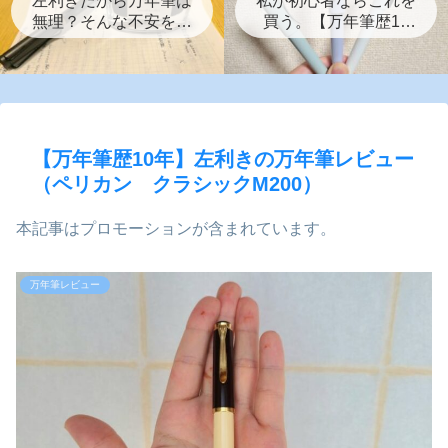
左利きだから万年筆は
私が初心者ならこれを
無理？そんな不安を解
買う。【万年筆歴10
消する初心者が万年筆
年 左利きのおすす
デビューするまでの7
め 3選】
つの話。
【万年筆歴10年】左利きの万年筆レビュー
（ペリカン クラシックM200）
本記事はプロモーションが含まれています。
万年筆レビュー